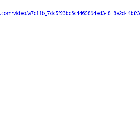
tic.com/video/a7c11b_7dc5f93bc6c4465894ed34818e2d44bf/