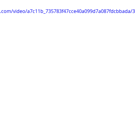
tic.com/video/a7c11b_735783f47cce40a099d7a087fdcbbada/