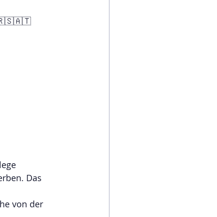
🇸🇦🇹  
lege
erben. Das 
che von der 