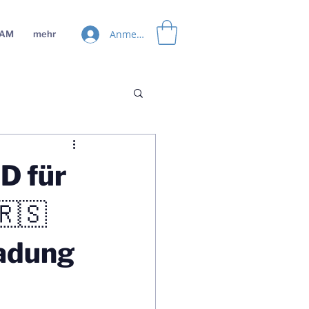
Anmelden
EAM
mehr
D für
🇷🇸
ladung