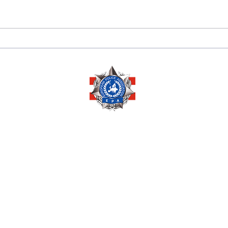
175 JAHRE
Sara
DIPLOMATISCHE
Herze
BEZIEHUNGEN
Ausz
ZWISCHEN PERU 🇵🇪
Ehre
UND ÖSTERREICH 🇦🇹
Mana
Copyright © 2026 by
EUROPEAN POLICE ASSOCIATION AUSTRIA
Pöchlarnstraße 1
1200 Wien, AUSTRIA