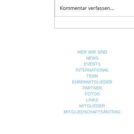
Kommentar verfassen...
Ägyptische Botschaft
feiert Nationalfeiertag und
bekräftigt die enge
Freundschaft zwischen
Ägypten und Österreich
WER WIR SIND
NEWS
EVENTS
INTERNATIONAL
TEAM
EHRENMITGLIEDER
PARTNER
FOTOS
LINKS
MITGLIEDER
MITGLIEDSCHAFTSANTRAG