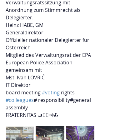
Verwaltungsratssitzung mit 
Anordnung zum Stimmrecht als 
Delegierter.
Heinz HABE, GM
Generaldirektor
Offizieller nationaler Delegierter für 
Österreich
Mitglied des Verwaltungsrat der EPA 
European Police Association 
gemeinsam mit
Mst. Ivan LOVRIĆ
IT Direktor
board meeting 
#voting
 rights 
#colleagues
# responsibility#general 
assembly
FRATERNITAS 🤝👮‍♂️🌞💪