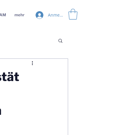
Anmelden
EAM
mehr
stät
n