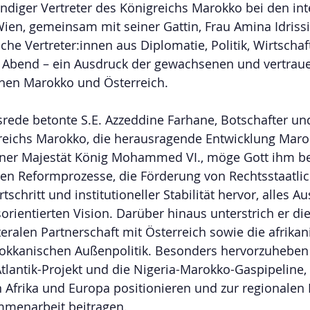
ndiger Vertreter des Königreichs Marokko bei den int
ien, gemeinsam mit seiner Gattin, Frau Amina Idrissi
che Vertreter:innen aus Diplomatie, Politik, Wirtschaf
n Abend – ein Ausdruck der gewachsenen und vertraue
chen Marokko und Österreich.
srede betonte S.E. Azzeddine Farhane, Botschafter un
greichs Marokko, die herausragende Entwicklung Maro
ner Majestät König Mohammed VI., möge Gott ihm bei
den Reformprozesse, die Förderung von Rechtsstaatlich
tschritt und institutioneller Stabilität hervor, alles A
rientierten Vision. Darüber hinaus unterstrich er die
eralen Partnerschaft mit Österreich sowie die afrikan
kkanischen Außenpolitik. Besonders hervorzuheben 
 Atlantik-Projekt und die Nigeria-Marokko-Gaspipeline,
 Afrika und Europa positionieren und zur regionalen 
menarbeit beitragen.