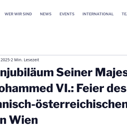
WER WIR SIND
NEWS
EVENTS
INTERNATIONAL
T
 2025
2 Min. Lesezeit
njubiläum Seiner Maje
ohammed VI.: Feier des
nisch-österreichische
in Wien