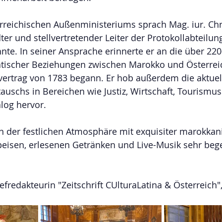
reichischen Außenministeriums sprach Mag. iur. Chr
r und stellvertretender Leiter der Protokollabteilung
te. In seiner Ansprache erinnerte er an die über 220-
tischer Beziehungen zwischen Marokko und Österreic
ertrag von 1783 begann. Er hob außerdem die aktuel
tauschs in Bereichen wie Justiz, Wirtschaft, Tourismus
alog hervor.
n der festlichen Atmosphäre mit exquisiter marokkan
peisen, erlesenen Getränken und Live-Musik sehr begei
redakteurin "Zeitschrift CUlturaLatina & Österreich"