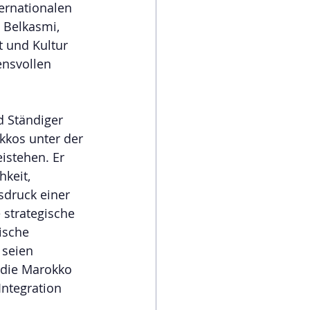
ernationalen 
 Belkasmi, 
t und Kultur 
nsvollen 
d Ständiger 
kkos unter der 
stehen. Er 
keit, 
usdruck einer 
 strategische 
ische 
seien 
 die Marokko 
Integration 