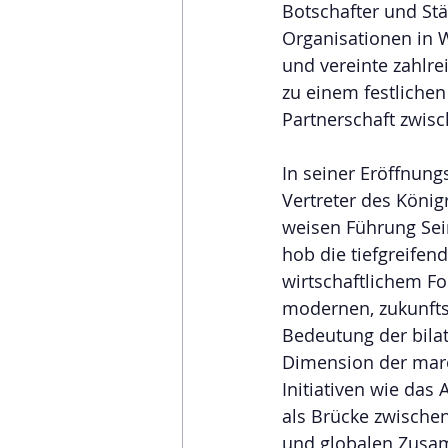
Botschafter und Stä
Organisationen in W
und vereinte zahlrei
zu einem festliche
Partnerschaft zwis
In seiner Eröffnung
Vertreter des Köni
weisen Führung Sei
hob die tiefgreifen
wirtschaftlichem For
modernen, zukunftso
Bedeutung der bilat
Dimension der maro
Initiativen wie das
als Brücke zwischen
und globalen Zusam