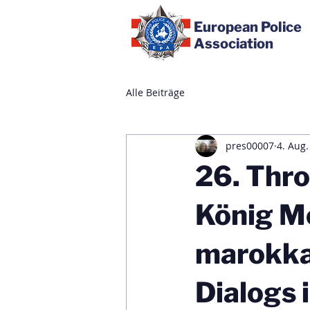
European Police
Association
Alle Beiträge
pres00007
4. Aug.
26. Thro
König M
marokka
Dialogs 