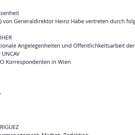
senheit 
 ) von Generaldirektor Heinz Habe vertreten durch fol
IHER
ationale Angelegenheiten und Öffentlichkeitsarbeit der
er UNCAV
NO Korrespondenten in Wien
r
RIGUEZ
lturmanagement, Medien, Redaktion