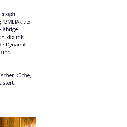
istoph 
 (BMEIA), der 
jährige 
h, die mit 
le Dynamik 
 und 
ischer Küche, 
stert. 
,