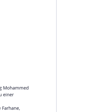
önig Mohammed 
u einer 
 Farhane, 