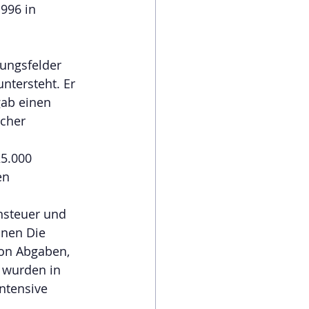
996 in 
ungsfelder 
ntersteht. Er 
gab einen 
cher 
5.000 
en 
nsteuer und 
onen Die 
on Abgaben, 
 wurden in 
ntensive 