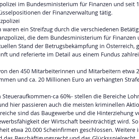
nzpolizei im Bundesministerium für Finanzen und seit 1
sselpositionen der Finanzverwaltung tätig.
zpolizei 
 waren ein Streifzug durch die verschiedenen Betätig
nzpolizei, die dem Bundesministerium für Finanzen u
tuellen Stand der Betrugsbekämpfung in Österreich, 
unft und referierte im Detail aus einem Fundus zahlrei
von den 450 Mitarbeiterinnen und Mitarbeitern etwa 2
mmen und ca. 20 Millionen Euro an verhängten Straf
 Steueraufkommen-ca 60%- stellen die Bereiche Loh
nd hier passieren auch die meisten kriminellen Akti
eiche sind das Baugewerbe und die Hinterziehung v
erbsfähigkeit der Wirtschaft beeinträchtigt wird. So
eit etwa 20.000 Scheinfirmen geschlossen. Weitere i
d das Beschäftigungsrecht und das Glücksspielrecht. 