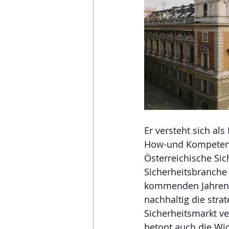
Er versteht sich als
How-und Kompetenztr
Österreichische Si
Sicherheitsbranche 
kommenden Jahren z
nachhaltig die stra
Sicherheitsmarkt ver
betont auch die Wic