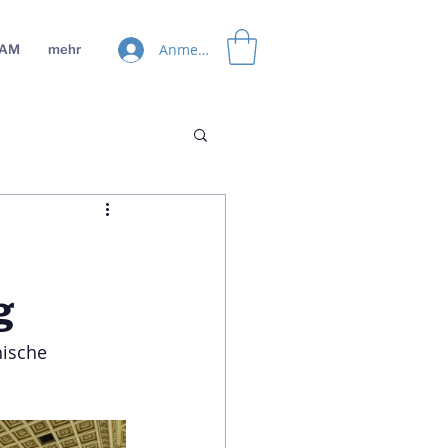
Anmelden
EAM
mehr
g
ische 