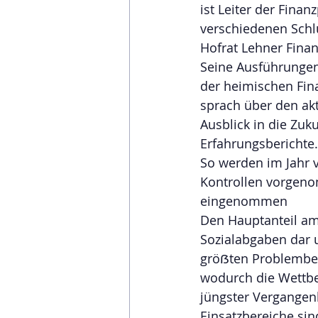
ist Leiter der Fina
verschiedenen Schlü
Hofrat Lehner Finan
Seine Ausführungen
der heimischen Fina
sprach über den ak
Ausblick in die Zuk
Erfahrungsberichte.
So werden im Jahr 
Kontrollen vorgeno
eingenommen 
Den Hauptanteil am
Sozialabgaben dar u
gröẞten Problember
wodurch die Wettbew
jüngster Vergangenh
Einsatzbereiche sin