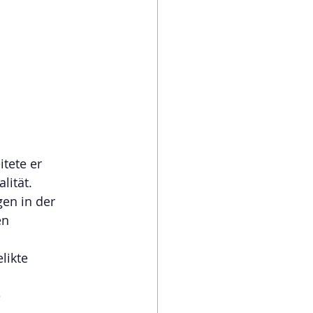
tete er 
lität.
en in der 
n 
likte 
 