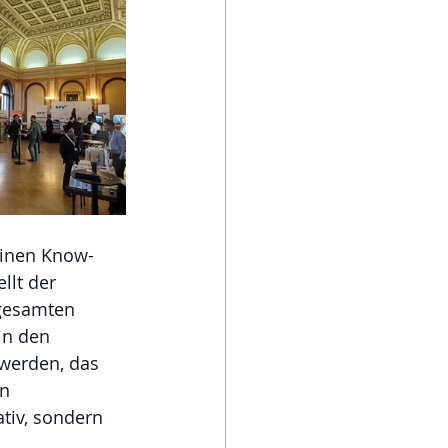
 einen Know-
llt der 
 gesamten 
in den 
werden, das 
n 
ativ, sondern 