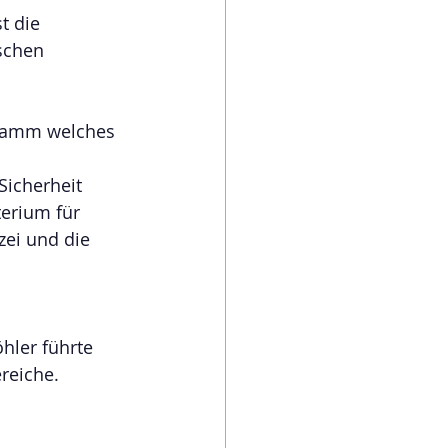
t die 
schen 
gramm welches 
icherheit 
erium für 
zei und die 
hler führte 
reiche.